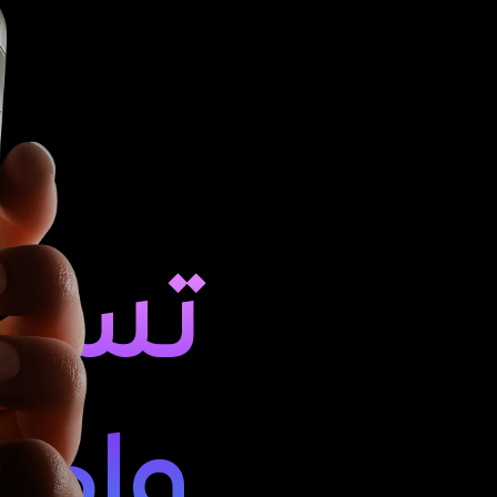
واكســ